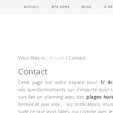
ACCUEIL
BTS GPME
BLOG
À P
Vous êtes ici :
Accueil
/
Contact
Contact
Cette page est votre espace pour
1/
éc
vos questionnements sur n’importe quel su
suis fait un planning avec des
plages hora
suite ce que vous faites, oui comme avec les