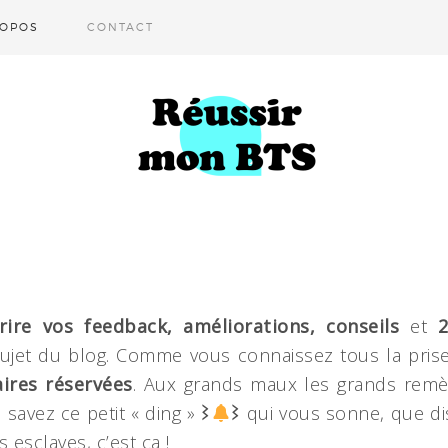
ROPOS
CONTACT
rire
vos feedback, améliorations, conseils
et
jet du blog. Comme vous connaissez tous la prise
ires réservées
. Aux grands maux les grands remè
𐩦 qui vous sonne, que dis-je, qui vous somme d’interrompre tout de
fermée et avec elle … les notifications. Vous savez ce petit « ding » 𐩦
 esclaves, c’est ça !