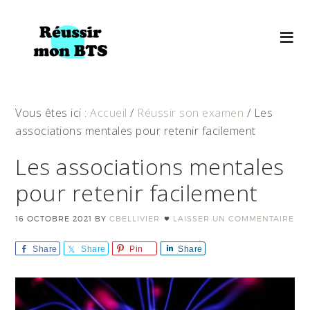
Vous êtes ici :
Accueil
/
Réussir son examen
/
Les
associations mentales pour retenir facilement
Les associations mentales
pour retenir facilement
16 OCTOBRE 2021
BY
CBELLIVIER
LAISSER UN COMMENTAIRE
Share
Share
Pin
Share