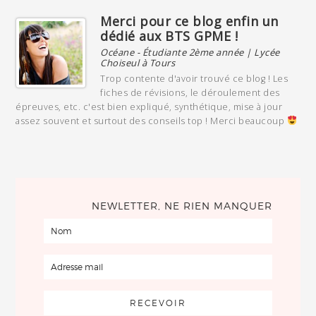
Merci pour ce blog enfin un
dédié aux BTS GPME !
Océane - Étudiante 2ème année | Lycée
Choiseul à Tours
Trop contente d'avoir trouvé ce blog ! Les
fiches de révisions, le déroulement des
épreuves, etc. c'est bien expliqué, synthétique, mise à jour
assez souvent et surtout des conseils top ! Merci beaucoup
NEWLETTER, NE RIEN MANQUER